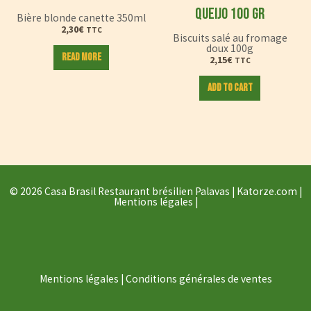
QUEIJO 100 GR
Bière blonde canette 350ml
2,30
€
TTC
Biscuits salé au fromage
doux 100g
Read more
2,15
€
TTC
Add to cart
© 2026 Casa Brasil Restaurant brésilien Palavas |
Katorze.com
|
Mentions légales
|
Mentions légales
|
Conditions générales de ventes