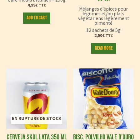
4,99
€
TTC
Mélanges d’épices pour
légumes et/ou plats
Add to cart
végétariens légèrement
pimenté
12 sachets de 5g
2,50
€
TTC
Read more
EN RUPTURE DE STOCK
CERVEJA SKOL LATA 350 ML
BISC. POLVILHO VALE D’OURO