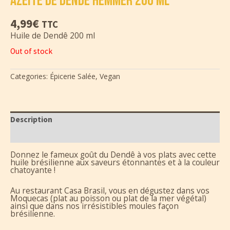
AZEITE DE DENDÊ HEMMER 200 ML
4,99
€
TTC
Huile de Dendê 200 ml
Out of stock
Categories:
Épicerie Salée
,
Vegan
Description
Additional information
Donnez le fameux goût du Dendê à vos plats avec cette
huile brésilienne aux saveurs étonnantes et à la couleur
chatoyante !
Au restaurant Casa Brasil, vous en dégustez dans vos
Moquecas (plat au poisson ou plat de la mer végétal)
ainsi que dans nos irrésistibles moules façon
brésilienne.