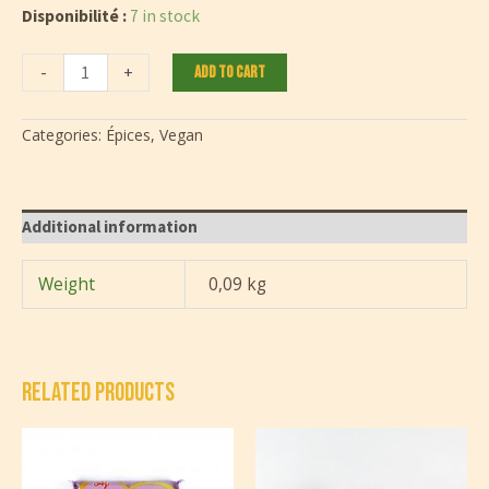
Disponibilité :
7 in stock
Minus
Pimenta
Plus
-
+
Add to cart
Quantity
Cumari
Quantity
Vermelha
AROMA
DE
Categories:
Épices
,
Vegan
MINAS
85
g
quantity
Additional information
Weight
0,09 kg
RELATED PRODUCTS