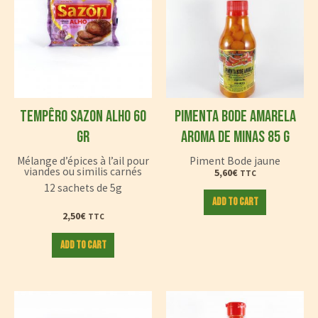
TEMPÊRO SAZON ALHO 60
PIMENTA BODE AMARELA
GR
AROMA DE MINAS 85 G
Mélange d’épices à l’ail pour
Piment Bode jaune
viandes ou similis carnés
5,60
€
TTC
12 sachets de 5g
Add to cart
2,50
€
TTC
Add to cart