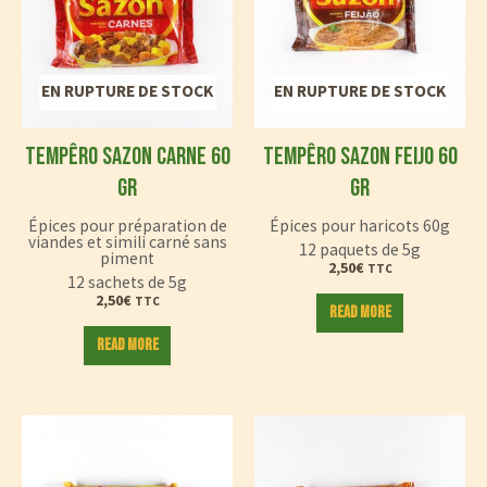
EN RUPTURE DE STOCK
EN RUPTURE DE STOCK
TEMPÊRO SAZON CARNE 60
TEMPÊRO SAZON FEIJO 60
GR
GR
Épices pour préparation de
Épices pour haricots 60g
viandes et simili carné sans
12 paquets de 5g
piment
2,50
€
TTC
12 sachets de 5g
2,50
€
TTC
Read more
Read more