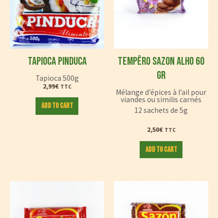
TAPIOCA PINDUCA
TEMPÊRO SAZON ALHO 60
GR
Tapioca 500g
2,99
€
TTC
Mélange d’épices à l’ail pour
viandes ou similis carnés
Add to cart
12 sachets de 5g
2,50
€
TTC
Add to cart