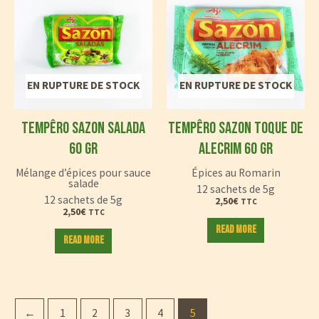
EN RUPTURE DE STOCK
EN RUPTURE DE STOCK
TEMPÊRO SAZON SALADA
TEMPÊRO SAZON TOQUE DE
60 GR
ALECRIM 60 GR
Mélange d’épices pour sauce
Épices au Romarin
salade
12 sachets de 5g
12 sachets de 5g
2,50
€
TTC
2,50
€
TTC
Read more
Read more
←
1
2
3
4
5