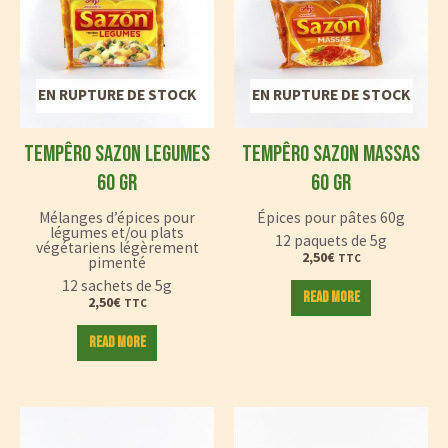
EN RUPTURE DE STOCK
EN RUPTURE DE STOCK
TEMPÊRO SAZON LEGUMES
TEMPÊRO SAZON MASSAS
60 GR
60 GR
Mélanges d’épices pour
Épices pour pâtes 60g
légumes et/ou plats
12 paquets de 5g
végétariens légèrement
2,50
€
TTC
pimenté
12 sachets de 5g
Read more
2,50
€
TTC
Read more